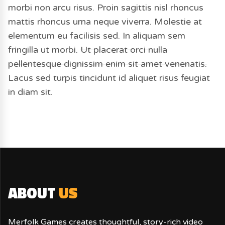
morbi non arcu risus. Proin sagittis nisl rhoncus
mattis rhoncus urna neque viverra. Molestie at
elementum eu facilisis sed. In aliquam sem
fringilla ut morbi.
Ut placerat orci nulla
pellentesque dignissim enim sit amet venenatis.
Lacus sed turpis tincidunt id aliquet risus feugiat
in diam sit.
ABOUT
US
Merfolk Games creates thoughtful, story-rich video